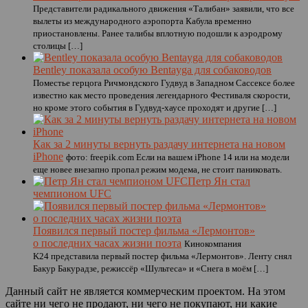
Представители радикального движения «Талибан» заявили, что все
вылеты из международного аэропорта Кабула временно
приостановлены. Ранее талибы вплотную подошли к аэродрому
столицы […]
Bentley показала особую Bentayga для собаководов
Поместье герцога Ричмондского Гудвуд в Западном Сассексе более
известно как место проведения легендарного Фестиваля скорости,
но кроме этого события в Гудвуд-хаусе проходят и другие […]
Как за 2 минуты вернуть раздачу интернета на новом
iPhone
фото: freepik.com Если на вашем iPhone 14 или на модели
еще новее внезапно пропал режим модема, не стоит паниковать.
Петр Ян стал
чемпионом UFC
Появился первый постер фильма «Лермонтов»
о последних часах жизни поэта
Кинокомпания
K24 представила первый постер фильма «Лермонтов». Ленту снял
Бакур Бакурадзе, режиссёр «Шультеса» и «Снега в моём […]
Данный сайт не является коммерческим проектом. На этом
сайте ни чего не продают, ни чего не покупают, ни какие