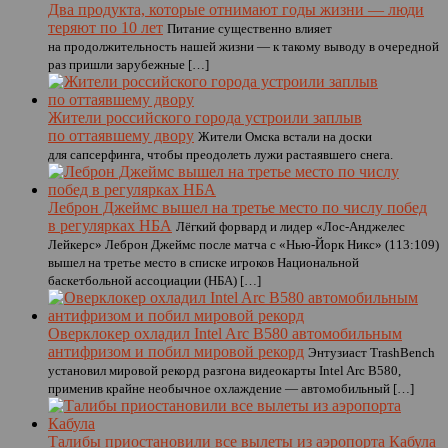
Два продукта, которые отнимают годы жизни — люди
теряют по 10 лет
Питание существенно влияет
на продолжительность нашей жизни — к такому выводу в очередной
раз пришли зарубежные […]
Жители российского города устроили заплыв
по оттаявшему двору
Жители Омска встали на доски
для сапсерфинга, чтобы преодолеть лужи растаявшего снега.
Леброн Джеймс вышел на третье место по числу побед
в регулярках НБА
Лёгкий форвард и лидер «Лос-Анджелес
Лейкерс» Леброн Джеймс после матча с «Нью-Йорк Никс» (113:109)
вышел на третье место в списке игроков Национальной
баскетбольной ассоциации (НБА) […]
Оверклокер охладил Intel Arc B580 автомобильным
антифризом и побил мировой рекорд
Энтузиаст TrashBench
установил мировой рекорд разгона видеокарты Intel Arc B580,
применив крайне необычное охлаждение — автомобильный […]
Талибы приостановили все вылеты из аэропорта Кабула