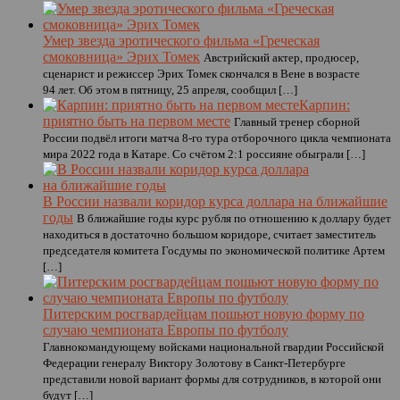
Умер звезда эротического фильма «Греческая
смоковница» Эрих Томек
Австрийский актер, продюсер,
сценарист и режиссер Эрих Томек скончался в Вене в возрасте
94 лет. Об этом в пятницу, 25 апреля, сообщил […]
Карпин:
приятно быть на первом месте
Главный тренер сборной
России подвёл итоги матча 8-го тура отборочного цикла чемпионата
мира 2022 года в Катаре. Со счётом 2:1 россияне обыграли […]
В России назвали коридор курса доллара на ближайшие
годы
В ближайшие годы курс рубля по отношению к доллару будет
находиться в достаточно большом коридоре, считает заместитель
председателя комитета Госдумы по экономической политике Артем
[…]
Питерским росгвардейцам пошьют новую форму по
случаю чемпионата Европы по футболу
Главнокомандующему войсками национальной гвардии Российской
Федерации генералу Виктору Золотову в Санкт-Петербурге
представили новой вариант формы для сотрудников, в которой они
будут […]