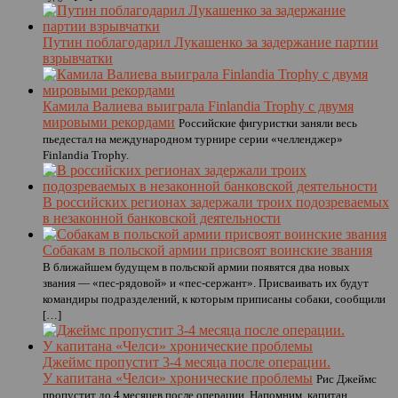
Путин поблагодарил Лукашенко за задержание партии
взрывчатки
Камила Валиева выиграла Finlandia Trophy с двумя
мировыми рекордами
Российские фигуристки заняли весь
пьедестал на международном турнире серии «челленджер»
Finlandia Trophy.
В российских регионах задержали троих подозреваемых
в незаконной банковской деятельности
Собакам в польской армии присвоят воинские звания
В ближайшем будущем в польской армии появятся два новых
звания — «пес-рядовой» и «пес-сержант». Присваивать их будут
командиры подразделений, к которым приписаны собаки, сообщили
[…]
Джеймс пропустит 3-4 месяца после операции.
У капитана «Челси» хронические проблемы
Рис Джеймс
пропустит до 4 месяцев после операции. Напомним, капитан