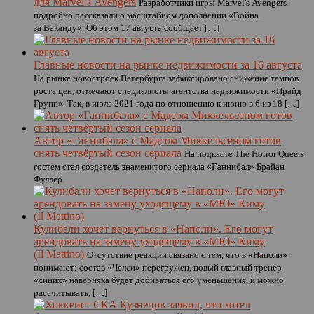
для Marvel’s Avengers
Разработчики игры Marvel's Avengers
подробно рассказали о масштабном дополнении «Война
за Ваканду». Об этом 17 августа сообщает […]
Главные новости на рынке недвижимости за 16 августа
На рынке новостроек Петербурга зафиксировано снижение темпов
роста цен, отмечают специалисты агентства недвижимости «Прайд
Групп». Так, в июле 2021 года по отношению к июню в 6 из 18 […]
Автор «Ганнибала» с Мадсом Миккельсеном готов
снять четвёртый сезон сериала
На подкасте The Horror Queers
гостем стал создатель знаменитого сериала «Ганнибал» Брайан
Фуллер.
Кулибали хочет вернуться в «Наполи». Его могут
арендовать на замену уходящему в «МЮ» Киму
(Il Mattino)
Отсутствие реакции связано с тем, что в «Наполи»
понимают: состав «Челси» перегружен, новый главный тренер
«синих» наверняка будет добиваться его уменьшения, и можно
рассчитывать, […]