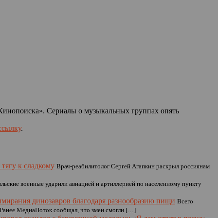
«Кинопоиска». Сериалы о музыкальных группах опять
ссылку
.
тягу к сладкому
Врач-реабилитолог Сергей Агапкин раскрыл россиянам
льские военные ударили авиацией и артиллерией по населенному пункту
мирания динозавров благодаря разнообразию пищи
Всего
Ранее МедиаПоток сообщал, что змеи смогли […]