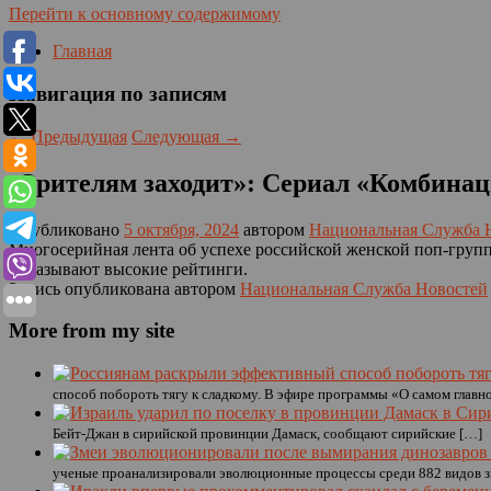
Перейти к основному содержимому
Главная
Навигация по записям
←
Предыдущая
Следующая
→
«Зрителям заходит»: Сериал «Комбинац
Опубликовано
5 октября, 2024
автором
Национальная Служба 
Многосерийная лента об успехе российской женской поп-груп
показывают высокие рейтинги.
Запись опубликована автором
Национальная Служба Новостей
More from my site
способ побороть тягу к сладкому. В эфире программы «О самом главно
Бейт-Джан в сирийской провинции Дамаск, сообщают сирийские […]
ученые проанализировали эволюционные процессы среди 882 видов зм