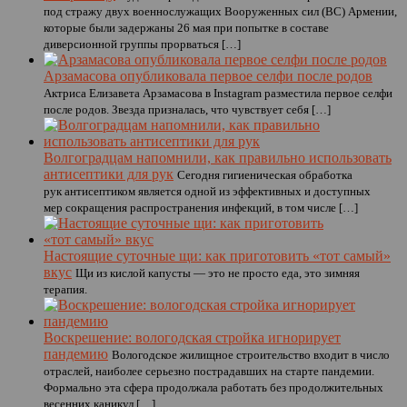
под стражу двух военнослужащих Вооруженных сил (ВС) Армении,
которые были задержаны 26 мая при попытке в составе
диверсионной группы прорваться […]
Арзамасова опубликовала первое селфи после родов
Актриса Елизавета Арзамасова в Instagram разместила первое селфи
после родов. Звезда призналась, что чувствует себя […]
Волгоградцам напомнили, как правильно использовать
антисептики для рук
Сегодня гигиеническая обработка
рук антисептиком является одной из эффективных и доступных
мер сокращения распространения инфекций, в том числе […]
Настоящие суточные щи: как приготовить «тот самый»
вкус
Щи из кислой капусты — это не просто еда, это зимняя
терапия.
Воскрешение: вологодская стройка игнорирует
пандемию
Вологодское жилищное строительство входит в число
отраслей, наиболее серьезно пострадавших на старте пандемии.
Формально эта сфера продолжала работать без продолжительных
весенних каникул […]