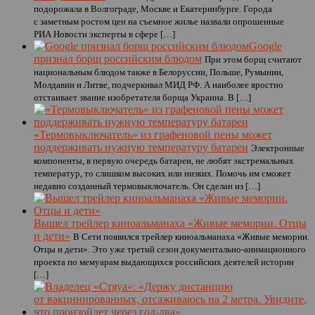
подорожала в Волгограде, Москве и Екатеринбурге. Города
с заметным ростом цен на съемное жилье назвали опрошенные
РИА Новости эксперты в сфере […]
Google
признал борщ российским блюдом
При этом борщ считают
национальным блюдом также в Белоруссии, Польше, Румынии,
Молдавии и Литве, подчеркивал МИД РФ. А наиболее яростно
отстаивает звание изобретателя борща Украина. В […]
«Термовыключатель» из графеновой пены может
поддерживать нужную температуру батареи
Электронные
компоненты, в первую очередь батареи, не любят экстремальных
температур, то слишком высоких или низких. Помочь им сможет
недавно созданный термовыключатель. Он сделан из […]
Вышел трейлер киноальманаха «Живые мемории. Отцы
и дети»
В Сети появился трейлер киноальманаха «Живые мемории.
Отцы и дети». Это уже третий сезон документально-анимационного
проекта по мемуарам выдающихся российских деятелей истории
[…]