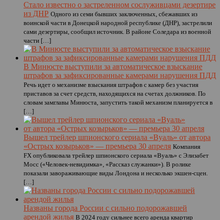
Стало известно о застреленном сослуживцами дезертире
из ДНР
Одного из семи бывших заключенных, сбежавших из
воинской части в Донецкой народной республике (ДНР), застрелили
сами дезертиры, сообщил источник. В районе Соледара из военной
части […]
В Минюсте выступили за автоматическое взыскание
штрафов за зафиксированные камерами нарушения ПДД
Речь идет о механизме взыскания штрафов с камер без участия
приставов за счет средств, находящихся на счетах должников. По
словам замглавы Минюста, запустить такой механизм планируется в
[…]
Вышел трейлер шпионского сериала «Вуаль» от автора
«Острых козырьков» — премьера 30 апреля
Компания
FX опубликовала трейлер шпионского сериала «Вуаль» с Элизабет
Мосс («Человек-невидимка», «Рассказ служанки»). В ролике
показали завораживающие виды Лондона и несколько экшен-сцен.
[…]
Названы города России с сильно подорожавшей
арендой жилья
В 2024 году сильнее всего аренда квартир