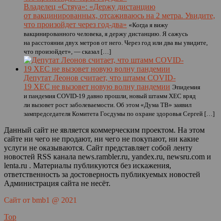
Владелец «Стяуа»: «Держу дистанцию
от вакцинированных, отсаживаюсь на 2 метра. Увидите,
что произойдет через год-два»
«Когда я вижу
вакцинированного человека, я держу дистанцию. Я сажусь
на расстоянии двух метров от него. Через год или два вы увидите,
что произойдет», — сказал […]
Депутат Леонов считает, что штамм COVID-
19 XEC не вызовет новую волну пандемии
Эпидемия
и пандемия COVID-19 давно прошли, новый штамм XEC вряд
ли вызовет рост заболеваемости. Об этом «Дума ТВ» заявил
зампредседателя Комитета Госдумы по охране здоровья Сергей […]
Данный сайт не является коммерческим проектом. На этом
сайте ни чего не продают, ни чего не покупают, ни какие
услуги не оказываются. Сайт представляет собой ленту
новостей RSS канала news.rambler.ru, yandex.ru, newsru.com и
lenta.ru . Материалы публикуются без искажения,
ответственность за достоверность публикуемых новостей
Администрация сайта не несёт.
Сайт от bmb1 @ 2021
Top