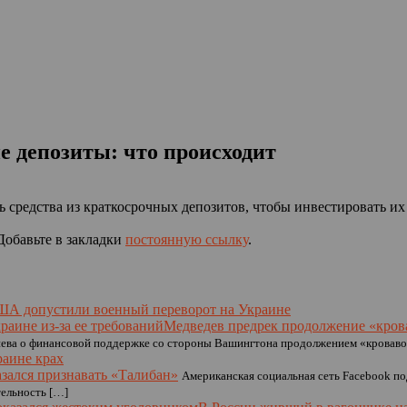
 депозиты: что происходит
ь средства из краткосрочных депозитов, чтобы инвестировать и
 Добавьте в закладки
постоянную ссылку
.
А допустили военный переворот на Украине
Медведев предрек продолжение «крова
иева о финансовой поддержке со стороны Вашингтона продолжением «кроваво
аине крах
азался признавать «Талибан»
Американская социальная сеть Facebook под
ельность […]