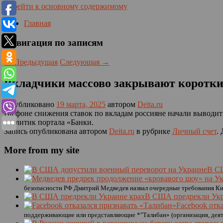
Перейти к основному содержимому
Главная
Навигация по записям
←
Предыдущая
Следующая
→
Вкладчики массово закрывают короткие
Опубликовано
19 марта, 2025
автором
Deita.ru
На фоне снижения ставок по вкладам россияне начали выводит
аналитик портала «Банки.
Запись опубликована автором
Deita.ru
в рубрике
Личный счет
.
More from my site
В СШ
безопасности РФ Дмитрий Медведев назвал очередные требования К
В США предрекли Укр
Facebook отк
поддерживающие или представляющие *"Талибан» (организация, деят