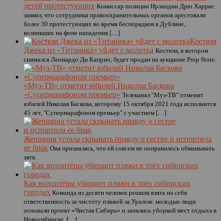
детей протестующих
Комиссар полиции Ирландии Дрю Харрис
заявил, что сотрудники правоохранительных органов арестовали
более 30 протестующих во время беспорядков в Дублине,
возникших на фоне нападения […]
Костюм
Джека из «Титаника» уйдет с молотка
Костюм, в котором
снимался Леонардо Ди Каприо, будет продан на аукционе Prop Store.
«Муз-ТВ» отметит юбилей Николая Баскова
«Супермарафоном премьер»
Телеканал "Муз-ТВ" отменит
юбилей Николая Баскова, которому 15 октября 2021 года исполнится
45 лет, "Супермарафоном премьер" с участием […]
Женщина устала скрывать правду о сестре и испортила
ее брак
Она призналась, что ей совсем не понравилось обманывать
зятя.
Как волонтёры убирают пляжи в трёх сибирских
городах
Команда из десяти человек решила взять на себя
ответственность за чистоту пляжей за Уралом: молодые люди
основали проект «Чистая Сибирь» и занялись уборкой мест отдыха в
Новосибирске, […]