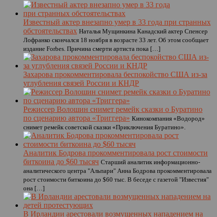
Известный актер внезапно умер в 33 года при странных
обстоятельствах
Наталья Мущинкина Канадский актер Спенсер
Лофранко скончался 18 ноября в возрасте 33 лет. Об этом сообщает
издание Forbes. Причина смерти артиста пока […]
Захарова прокомментировала беспокойство США из-за
углубления связей России и КНДР
Режиссер Волошин снимет ремейк сказки о Буратино
по сценарию автора «Триггера»
Кинокомпания «Водород»
снимет ремейк советской сказки «Приключения Буратино».
Аналитик Бодрова прокомментировала рост стоимости
биткоина до $60 тысяч
Старший аналитик информационно-
аналитического центра "Альпари" Анна Бодрова прокомментировала
рост стоимости биткоина до $60 тыс. В беседе с газетой "Известия"
она […]
В Ирландии арестовали возмущенных нападением на