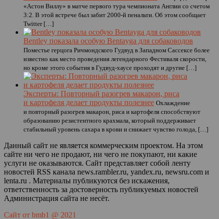
«Астон Виллу» в матче первого тура чемпионата Англии со счетом
3:2. В этой встрече был забит 2000-й пенальти. Об этом сообщает
Twitter […]
Bentley показала особую Bentayga для собаководов
Поместье герцога Ричмондского Гудвуд в Западном Сассексе более
известно как место проведения легендарного Фестиваля скорости,
но кроме этого события в Гудвуд-хаусе проходят и другие […]
Эксперты: Повторный разогрев макарон, риса
и картофеля делает продукты полезнее
Охлаждение
и повторный разогрев макарон, риса и картофеля способствуют
образованию резистентного крахмала, который поддерживает
стабильный уровень сахара в крови и снижает чувство голода, […]
Данный сайт не является коммерческим проектом. На этом
сайте ни чего не продают, ни чего не покупают, ни какие
услуги не оказываются. Сайт представляет собой ленту
новостей RSS канала news.rambler.ru, yandex.ru, newsru.com и
lenta.ru . Материалы публикуются без искажения,
ответственность за достоверность публикуемых новостей
Администрация сайта не несёт.
Сайт от bmb1 @ 2021