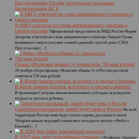
Над регионами России уничтожили несколько
беспилотников ВСУ
В МИД ответили на слова американского сенатора о
смерти россиян
Официальный представитель МИД России Мария
Захарова ответила на слова американского сенатора Линдси Грэма,
назвавшего смерть россиян «самой удачной» тратой денег США.
При этом она […]
Сборы «Иллюзии обмана 3» превысили 750 млн рублей
20 ноября сборы фильма «Иллюзия обмана 3» в России достигли
отметки в 750 млн рублей.
В Китае начали платить за второго и третьего ребенка
В провинции Сычуань начали выплачивать субсидии за рождение
второго и третьего ребенка.
Синоптики рассказали, какой будет зима в России
На всей
территории России зима будет теплее нормы, рассказал в своем
Telegram-канале ведущий специалист погодного центра «Фобос»
Евгений […]
В АПЛ был забит юбилейный пенальти
«Уотфорд» обыграл