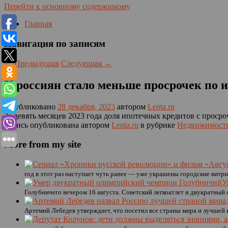
Перейти к основному содержимому
Главная
Навигация по записям
←
Предыдущая
Следующая
→
У россиян стало меньше просрочек по 
Опубликовано
28 декабря, 2023
автором
Lenta.ru
За девять месяцев 2023 года доля ипотечных кредитов с просроч
Запись опубликована автором
Lenta.ru
в рубрике
Недвижимост
More from my site
год в этот раз наступает чуть ранее — уже украшены городские витр
У
Голубничего вечером 16 августа. Советский легкоатлет и двукратный
Артемий Лебедев утверждает, что посетил все страны мира и лучшей 