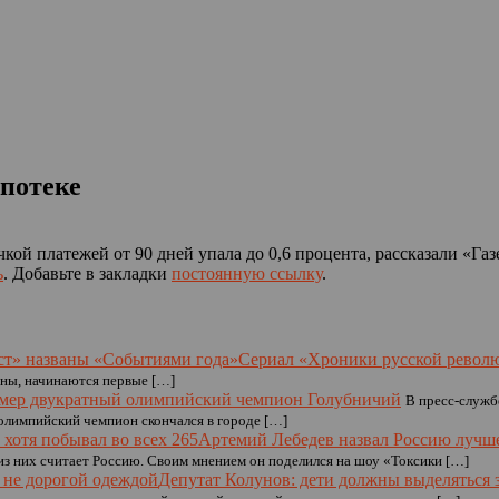
ипотеке
кой платежей от 90 дней упала до 0,6 процента, рассказали «Газ
ь
. Добавьте в закладки
постоянную ссылку
.
Сериал «Хроники русской револ
ины, начинаются первые […]
мер двукратный олимпийский чемпион Голубничий
В пресс-служб
 олимпийский чемпион скончался в городе […]
Артемий Лебедев назвал Россию лучшей
из них считает Россию. Своим мнением он поделился на шоу «Токсики […]
Депутат Колунов: дети должны выделяться 