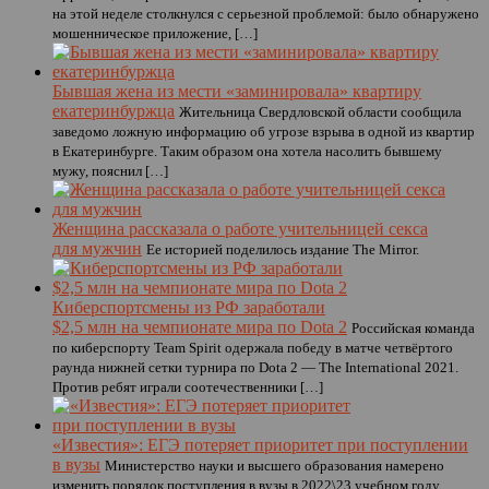
на этой неделе столкнулся с серьезной проблемой: было обнаружено
мошенническое приложение, […]
Бывшая жена из мести «заминировала» квартиру
екатеринбуржца
Жительница Свердловской области сообщила
заведомо ложную информацию об угрозе взрыва в одной из квартир
в Екатеринбурге. Таким образом она хотела насолить бывшему
мужу, пояснил […]
Женщина рассказала о работе учительницей секса
для мужчин
Ее историей поделилось издание The Mirror.
Киберспортсмены из РФ заработали
$2,5 млн на чемпионате мира по Dota 2
Российская команда
по киберспорту Team Spirit одержала победу в матче четвёртого
раунда нижней сетки турнира по Dota 2 — The International 2021.
Против ребят играли соотечественники […]
«Известия»: ЕГЭ потеряет приоритет при поступлении
в вузы
Министерство науки и высшего образования намерено
изменить порядок поступления в вузы в 2022\23 учебном году,