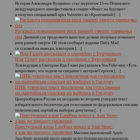
История Александра Пушкина» стал лауреатом 15-го Пекинского
международного кинофестиваля в секции «Фокус на будущее»
и получил специальный приз Valentino за «Креативный […]
Раскрыта повышающая риск ранней смерти привычка
сна
Дневной сон продолжительностью дольше получаса повышает
риск ранней смерти. Об этом сообщает издание Daily Mail
со ссылкой на выводы, к которым […]
Ида Галич рассказала о свидании с Буруновым
Телеведущая и блогерша Ида Галич рассказала в YouTube-шоу «Есть
вопросики», что ходила на свидание с актером Сергеем […]
ЦИК утвердил текст бюллетеня для голосования
по партийным спискам на выборах в Госдуму
Центризбирком России на заседании во вторник утвердил текст
избирательного бюллетеня для голосования по федеральным спискам
политических партий на выборах депутатов […]
Преступный клон LastPass попал в App Store:
а как же процесс проверки
Магазин приложений Apple
App Store, который часто хвалят за его безопасность и контроль,