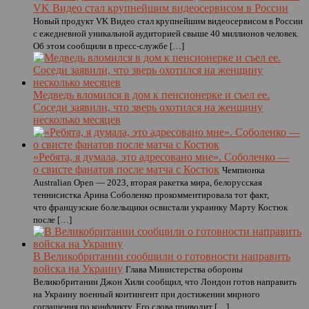
VK Видео стал крупнейшим видеосервисом в России
Новый продукт VK Видео стал крупнейшим видеосервисом в России
с ежедневной уникальной аудиторией свыше 40 миллионов человек.
Об этом сообщили в пресс-службе […]
Медведь вломился в дом к пенсионерке и съел ее.
Соседи заявили, что зверь охотился на женщину
несколько месяцев
«Ребята, я думала, это адресовано мне». Соболенко —
о свисте фанатов после матча с Костюк
Чемпионка
Australian Open — 2023, вторая ракетка мира, белорусская
теннисистка Арина Соболенко прокомментировала тот факт,
что французские болельщики освистали украинку Марту Костюк
после […]
В Великобритании сообщили о готовности направить
войска на Украину
Глава Министерства обороны
Великобритании Джон Хили сообщил, что Лондон готов направить
на Украину военный контингент при достижении мирного
соглашения по конфликту. Его слова приводит […]