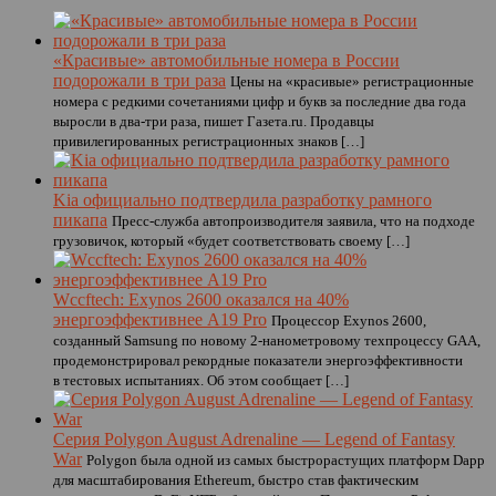
«Красивые» автомобильные номера в России
подорожали в три раза
Цены на «красивые» регистрационные
номера с редкими сочетаниями цифр и букв за последние два года
выросли в два-три раза, пишет Газета.ru. Продавцы
привилегированных регистрационных знаков […]
Kia официально подтвердила разработку рамного
пикапа
Пресс-служба автопроизводителя заявила, что на подходе
грузовичок, который «будет соответствовать своему […]
Wccftech: Exynos 2600 оказался на 40%
энергоэффективнее A19 Pro
Процессор Exynos 2600,
созданный Samsung по новому 2-нанометровому техпроцессу GAA,
продемонстрировал рекордные показатели энергоэффективности
в тестовых испытаниях. Об этом сообщает […]
Серия Polygon August Adrenaline — Legend of Fantasy
War
Polygon была одной из самых быстрорастущих платформ Dapp
для масштабирования Ethereum, быстро став фактическим