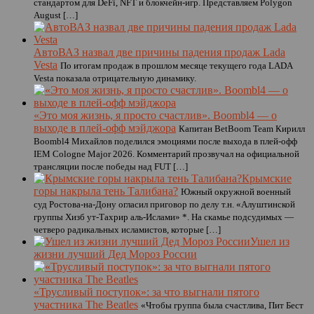
стандартом для DeFi, NFT и блокчейн-игр. Представляем Polygon
August […]
АвтоВАЗ назвал две причины падения продаж Lada
Vesta
По итогам продаж в прошлом месяце текущего года LADA
Vesta показала отрицательную динамику.
«Это моя жизнь, я просто счастлив». Boombl4 — о
выходе в плей-офф мэйджора
Капитан BetBoom Team Кирилл
Boombl4 Михайлов поделился эмоциями после выхода в плей-офф
IEM Cologne Major 2026. Комментарий прозвучал на официальной
трансляции после победы над FUT […]
Крымские
горы накрыла тень Талибана?
Южный окружной военный
суд Ростова-на-Дону огласил приговор по делу т.н. «Алуштинской
группы Хизб ут-Тахрир аль-Ислами» *. На скамье подсудимых —
четверо радикальных исламистов, которые […]
Ушел из
жизни лучший Дед Мороз России
«Трусливый поступок»: за что выгнали пятого
участника The Beatles
«Чтобы группа была счастлива, Пит Бест