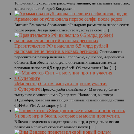
Тополиный пух, вопреки расхожему мнению, не вызывает аллергию,
заявил терапевт Андрей Кондрахин.
Арзамасова опубликовала первое селфи после родов
Актриса Елизавета Арзамасова в Instagram разместила первое селфи
после родов. Звезда призналась, что чувствует себя […]
Правительство РФ выделило 6,5 млрд рублей
на повышение пенсий в новых регионах
Специалисты
пересчитают размер пенсий в Запорожье, Донбассе, Херсонской
области. Для обеспечения дополнительных выплат жителям
регионов направят 6,5 млрд рублей. Об этом пишет Ura. […]
«Манчестер Сити» выступил против участия
в Суперлиге
Пресс-служба английского «Манчестер Сити»
выступила с заявлением о Суперлиге. Напомним, в четверг,
21 декабря, правовая инстанция признала незаконными действия
ФИФА и УЕФА по запрету […]
5 новых игр в Steam, которые вы могли пропустить
В Steam ежедневно выходят дюжины игр, и уследить за всеми
релизами в поисках скрытых алмазов почти […]