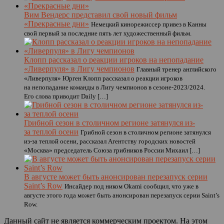
Вим Вендерс представил свой новый фильм
«Прекрасные дни»
Немецкий кинорежиссер привез в Канны
свой первый за последние пять лет художественный фильм.
Клопп рассказал о реакции игроков на непопадание
«Ливерпуля» в Лигу чемпионов
Главный тренер английского
«Ливерпуля» Юрген Клопп рассказал о реакции игроков
на непопадание команды в Лигу чемпионов в сезоне-2023/2024.
Его слова приводит Daily […]
Грибной сезон в столичном регионе затянулся из-
за теплой осени
Грибной сезон в столичном регионе затянулся
из-за теплой осени, рассказал Агентству городских новостей
«Москва» председатель Союза грибников России Михаил […]
В августе может быть анонсирован перезапуск серии
Saint’s Row
Инсайдер под ником Okami сообщил, что уже в
августе этого года может быть анонсирован перезапуск серии Saint’s
Row.
Данный сайт не является коммерческим проектом. На этом