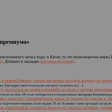
 премиума»
еличенного запаса хода» в Китае, то это безоговорочно марка L
рт
. Добавьте в закладки
постоянную ссылку
.
Томские ученые научились получать водород из опило
ма. Благодаря такой технологии они могут получить из […]
Из-за сбоев в системе минздрав
ты из-за сбоя. Об этом сообщается в телеграм-канале минздрава Калининград
Прием заявок от театров на участие в «Б
 подготовлен впервые за последние 30 лет. В рамках плана проходят гастроли
Как сохранить молодость: секреты китайцев, упраж