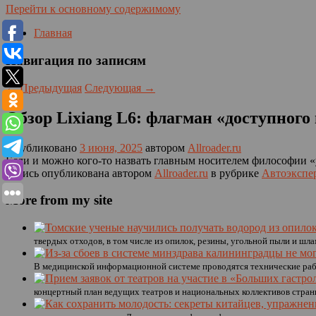
Перейти к основному содержимому
Главная
Навигация по записям
←
Предыдущая
Следующая
→
Обзор Lixiang L6: флагман «доступного
Опубликовано
3 июня, 2025
автором
Allroader.ru
Если и можно кого-то назвать главным носителем философии «ув
Запись опубликована автором
Allroader.ru
в рубрике
Автоэкспе
More from my site
твердых отходов, в том числе из опилок, резины, угольной пыли и шла
В медицинской информационной системе проводятся технические рабо
концертный план ведущих театров и национальных коллективов страны