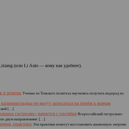
ixiang (или Li Auto — кому как удобнее).
к и резины
Ученые из Томского политеха научились получать водород из
а калининградцы не могут записаться на приём к врачам
ской […]
ольших гастролях» начнется с сентября
Всероссийский гастрольно-
 по двум направлениям: […]
нения, практики
Эти практики помогут восстановить жизненную энергию