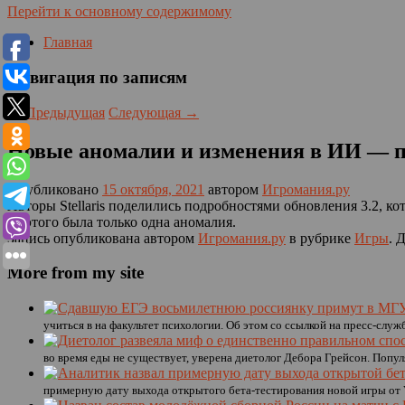
Перейти к основному содержимому
Главная
Навигация по записям
←
Предыдущая
Следующая
→
Новые аномалии и изменения в ИИ — под
Опубликовано
15 октября, 2021
автором
Игромания.ру
Авторы Stellaris поделились подробностями обновления 3.2, к
до этого была только одна аномалия.
Запись опубликована автором
Игромания.ру
в рубрике
Игры
. 
More from my site
учиться в на факультет психологии. Об этом со ссылкой на пресс-служ
во время еды не существует, уверена диетолог Дебора Грейсон. Попул
примерную дату выхода открытого бета-тестирования новой игры от V