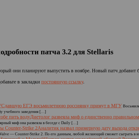
робности патча 3.2 для Stellaris
оторый они планируют выпустить в ноябре. Новый патч добавит 
Добавьте в закладки
постоянную ссылку
.
Сдавшую ЕГЭ восьмилетнюю россиянку примут в МГУ
Восьмиле
бу учебного заведения […]
Диетолог развеяла миф о единственно правильном
ярный миф она развеяла в беседе с Daily […]
Аналитик назвал примерную дату выхода открыт
alve — Counter-Strike 2. По его данным, любой желающий сможет сыграть в и