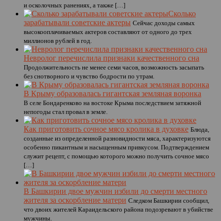
и осколочных ранениях, а также […]
Сколько
зарабатывали советские актеры
Сейчас доходы самых
высокооплачиваемых актеров составляют от одного до трех
миллионов рублей в год.
Невролог перечислила признаки качественного сна
Продолжительность не менее семи часов, возможность засыпать
без снотворного и чувство бодрости по утрам.
В Крыму образовалась гигантская земляная воронка
В селе Бондаренково на востоке Крыма последствием затяжной
непогоды стал провал в земле.
Как приготовить сочное мясо кролика в духовке
Блюда,
созданные из определенной разновидности мяса, характеризуются
особенно пикантным и насыщенным привкусом. Подтверждением
служит рецепт, с помощью которого можно получить сочное мясо
[…]
В Башкирии двое мужчин избили до смерти местного
жителя за оскорбление матери
Следком Башкирии сообщил,
что двоих жителей Караидельского района подозревают в убийстве
мужчины.