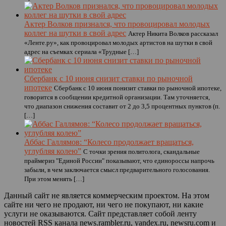
Актер Волков признался, что провоцировал молодых
коллег на шутки в свой адрес
Актер Никита Волков рассказал
«Ленте.ру», как провоцировал молодых артистов на шутки в свой
адрес на съемках сериала «Трудные […]
Сбербанк с 10 июня снизит ставки по рыночной
ипотеке
Сбербанк с 10 июня понизит ставки по рыночной ипотеке,
говорится в сообщении кредитной организации. Там уточняется,
что диапазон снижения составит от 2 до 3,5 процентных пунктов (п.
[…]
Аббас Галлямов: “Колесо продолжает вращаться,
углубляя колею”
С точки зрения политолога, скандальные
праймериз "Единой России" показывают, что единороссы напрочь
забыли, в чем заключается смысл предварительного голосования.
При этом менять […]
Данный сайт не является коммерческим проектом. На этом
сайте ни чего не продают, ни чего не покупают, ни какие
услуги не оказываются. Сайт представляет собой ленту
новостей RSS канала news.rambler.ru, yandex.ru, newsru.com и