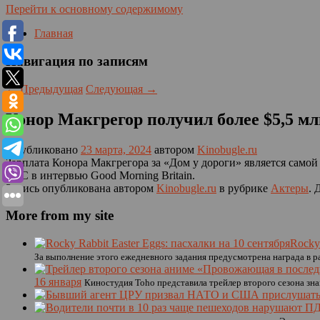
Перейти к основному содержимому
Главная
Навигация по записям
←
Предыдущая
Следующая
→
Конор Макгрегор получил более $5,5 мл
Опубликовано
23 марта, 2024
автором
Kinobugle.ru
Зарплата Конора Макгрегора за «Дом у дороги» является самой
UFC в интервью Good Morning Britain.
Запись опубликована автором
Kinobugle.ru
в рубрике
Актеры
. 
More from my site
Rocky 
За выполнение этого ежедневного задания предусмотрена награда в р
16 января
Киностудия Toho представила трейлер второго сезона з