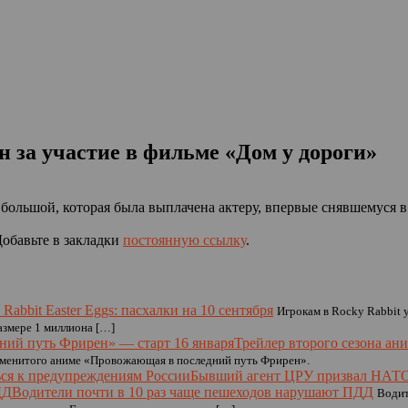
н за участие в фильме «Дом у дороги»
 большой, которая была выплачена актеру, впервые снявшемуся в
Добавьте в закладки
постоянную ссылку
.
Rabbit Easter Eggs: пасхалки на 10 сентября
Игрокам в Rocky Rabbit у
азмере 1 миллиона […]
Трейлер второго сезона а
наменитого аниме «Провожающая в последний путь Фрирен».
Бывший агент ЦРУ призвал НАТО
Водители почти в 10 раз чаще пешеходов нарушают ПДД
Водит