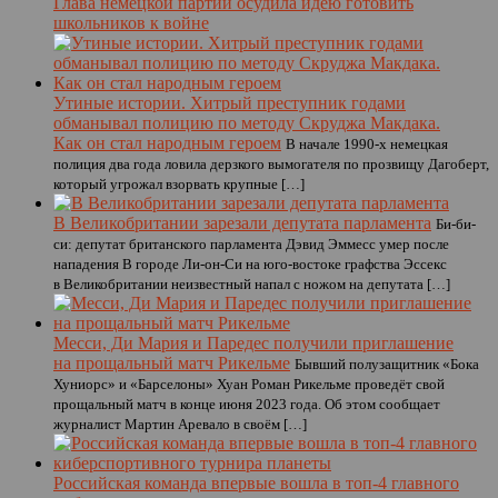
Глава немецкой партии осудила идею готовить
школьников к войне
Утиные истории. Хитрый преступник годами
обманывал полицию по методу Скруджа Макдака.
Как он стал народным героем
В начале 1990-х немецкая
полиция два года ловила дерзкого вымогателя по прозвищу Дагоберт,
который угрожал взорвать крупные […]
В Великобритании зарезали депутата парламента
Би-би-
си: депутат британского парламента Дэвид Эммесс умер после
нападения В городе Ли-он-Си на юго-востоке графства Эссекс
в Великобритании неизвестный напал с ножом на депутата […]
Месси, Ди Мария и Паредес получили приглашение
на прощальный матч Рикельме
Бывший полузащитник «Бока
Хуниорс» и «Барселоны» Хуан Роман Рикельме проведёт свой
прощальный матч в конце июня 2023 года. Об этом сообщает
журналист Мартин Аревало в своём […]
Российская команда впервые вошла в топ-4 главного