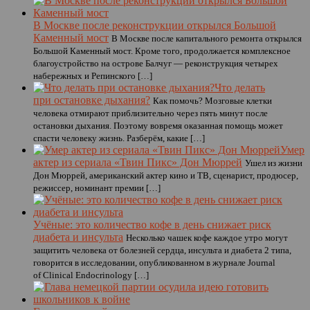
В Москве после реконструкции открылся Большой
Каменный мост
В Москве после капитального ремонта открылся
Большой Каменный мост. Кроме того, продолжается комплексное
благоустройство на острове Балчуг — реконструкция четырех
набережных и Репинского […]
Что делать
при остановке дыхания?
Как помочь? Мозговые клетки
человека отмирают приблизительно через пять минут после
остановки дыхания. Поэтому вовремя оказанная помощь может
спасти человеку жизнь. Разберём, какие […]
Умер
актер из сериала «Твин Пикс» Дон Мюррей
Ушел из жизни
Дон Мюррей, американский актер кино и ТВ, сценарист, продюсер,
режиссер, номинант премии […]
Учёные: это количество кофе в день снижает риск
диабета и инсульта
Несколько чашек кофе каждое утро могут
защитить человека от болезней сердца, инсульта и диабета 2 типа,
говорится в исследовании, опубликованном в журнале Journal
of Clinical Endocrinology […]