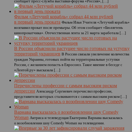
сообщает пресс-служба выставки-форума «Россия», […]
Фильм «Летучий корабль» собрал 44 млн рублей
в первый день проката
Фильм Ильи Учителя «Летучий корабль»
возглавил прокат после премьеры. Об этом сообщает «Бюллетень
кинопрокатчика». Отечественная лента за 21 марта заработала […]
В России объяснили растущее число готовых на уступку
территорий украинцев
В России связали увеличение количества
граждан Украины, готовых пойти на территориальные уступки
России, с желанием попасть в Евросоюз. Такое мнение в беседе с
«Лентой.ру» высказала […]
Перечислены профессии с самым высоким риском
депрессии
Александр Сергиевич перечислил профессии,
представители которых сталкиваются с самым высоким риском […]
Варнава высказалась о возобновлении шоу Comedy
Woman
Актриса и телеведущая Екатерина Варнава высказалась
о возобновлении шоу Comedy Woman на телевидении.