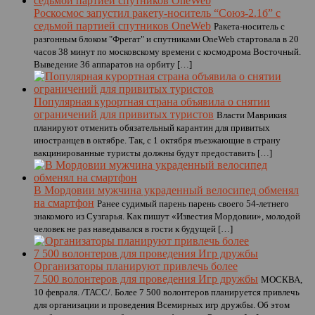
Роскосмос запустил ракету-носитель “Союз-2.1б” с
седьмой партией спутников OneWeb
Ракета-носитель с
разгонным блоком "Фрегат" и спутниками OneWeb стартовала в 20
часов 38 минут по московскому времени с космодрома Восточный.
Выведение 36 аппаратов на орбиту […]
Популярная курортная страна объявила о снятии
ограничений для привитых туристов
Власти Маврикия
планируют отменить обязательный карантин для привитых
иностранцев в октябре. Так, с 1 октября въезжающие в страну
вакцинированные туристы должны будут предоставить […]
В Мордовии мужчина украденный велосипед обменял
на смартфон
Ранее судимый парень парень своего 54-летнего
знакомого из Сузгарья. Как пишут «Известия Мордовии», молодой
человек не раз наведывался в гости к будущей […]
Организаторы планируют привлечь более
7 500 волонтеров для проведения Игр дружбы
МОСКВА,
10 февраля. /ТАСС/. Более 7 500 волонтеров планируется привлечь
для организации и проведения Всемирных игр дружбы. Об этом